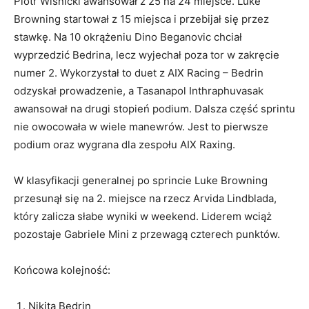
Piotr Wiśnicki awansował z 25 na 24 miejsce. Luke
Browning startował z 15 miejsca i przebijał się przez
stawkę. Na 10 okrążeniu Dino Beganovic chciał
wyprzedzić Bedrina, lecz wyjechał poza tor w zakręcie
numer 2. Wykorzystał to duet z AIX Racing – Bedrin
odzyskał prowadzenie, a Tasanapol Inthraphuvasak
awansował na drugi stopień podium. Dalsza część sprintu
nie owocowała w wiele manewrów. Jest to pierwsze
podium oraz wygrana dla zespołu AIX Raxing.
W klasyfikacji generalnej po sprincie Luke Browning
przesunął się na 2. miejsce na rzecz Arvida Lindblada,
który zalicza słabe wyniki w weekend. Liderem wciąż
pozostaje Gabriele Mini z przewagą czterech punktów.
Końcowa kolejność:
Nikita Bedrin