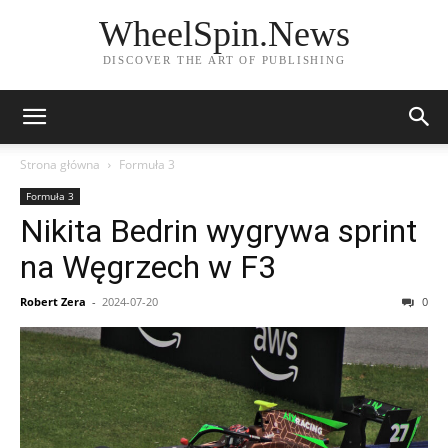
WheelSpin.News
DISCOVER THE ART OF PUBLISHING
Strona główna
Formuła 3
Formuła 3
Nikita Bedrin wygrywa sprint
na Węgrzech w F3
Robert Zera
-
2024-07-20
0